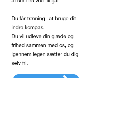
af succes vha. ikigai
Du får træning i at bruge dit
indre kompas.
Du vil udleve din glæde og
frihed sammen med os, og
igennem legen sætter du dig
selv fri.
Ja tak jeg vil høre mere
Kontakt mig:
Mobil:
21 73 09 41
Email:
info@futurescouts.dk
Følg mig på: