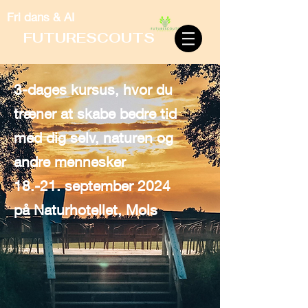
Fri dans & AI
FUTURESCOUTS
3-dages kursus, hvor du
træner at skabe bedre tid
med dig selv, naturen og
andre mennesker
18.-21. september 2024
på Naturhotellet, Mols