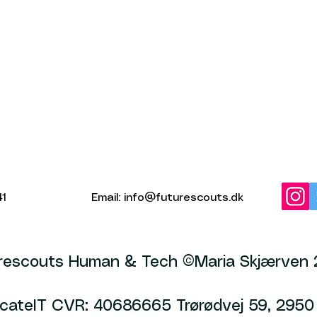
41
Email:
info@futurescouts.dk
rescouts Human & Tech ©Maria Skjærven 
ateIT CVR: 40686665 Trørødvej 59, 2950