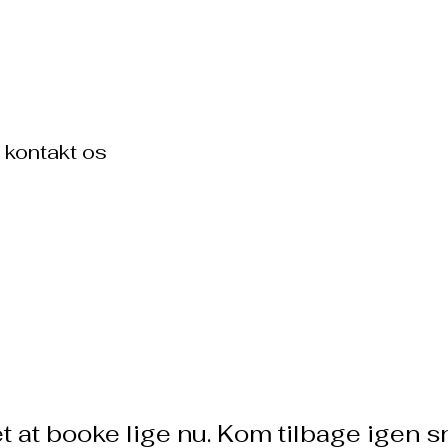
UTS
Foredrag
Gå til AI
Commu
 kontakt os
et at booke lige nu. Kom tilbage igen sn