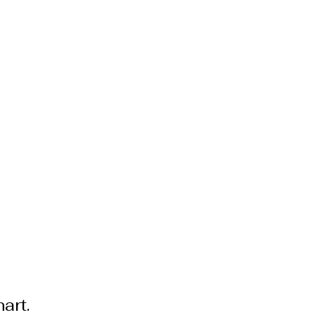
Fri dans & AI
nity
Om mig
Kontakt
art.