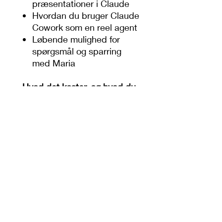
præsentationer i Claude
Hvordan du bruger Claude
Cowork som en reel agent
Løbende mulighed for
spørgsmål og sparring
med Maria
Hvad det koster, og hvad du
skal være opmærksom på
Du skal selv købe adgang til
Claude Pro, som koster 20
dollars om måneden. Det er
det eneste værktøj, du
behøver, og det er en bevidst
beslutning, så du ikke skal
jonglere med flere
abonnementer eller skifte
mellem forskellige platforme
undervejs.